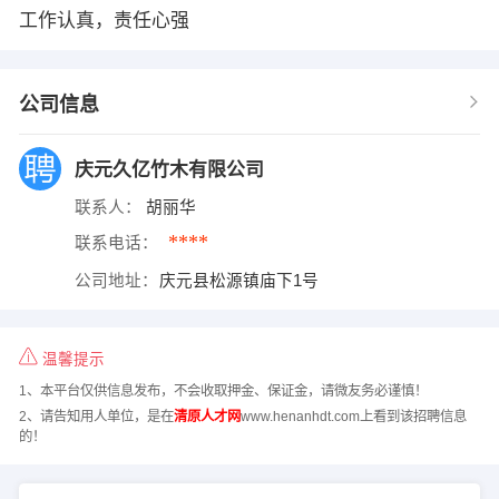
工作认真，责任心强
公司信息
庆元久亿竹木有限公司
联系人：
胡丽华
****
联系电话：
公司地址：
庆元县松源镇庙下1号
温馨提示
1、本平台仅供信息发布，不会收取押金、保证金，请微友务必谨慎！
2、请告知用人单位，是在
清原人才网
www.henanhdt.com上看到该招聘信息
的！